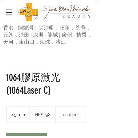
香港 - 銅鑼灣．尖沙咀．旺角．荃灣．
元朗．沙田 | 深圳 - 龍城 | 廣州 - 越秀．
天河．東山口．海珠．濱江
1064膠原激光
(1064Laser C)
298
Hong
45 min
4
HK$298
Location 1
Kong
dollars
5
m
i