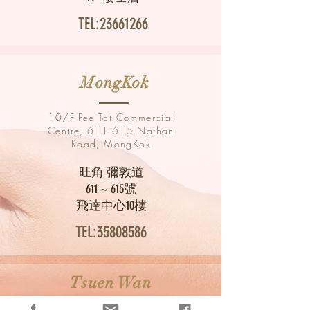
TEL:
23661266
MongKok
10/F Fee Tat Commercial
Centre, 611-615 Nathan
Road, MongKok
旺角 彌敦道
611 ~ 615號
飛達中心10樓
TEL:
35808586
Tsuen Wan