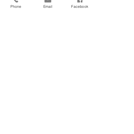
Phone
Email
Facebook
Rm1504, KOLOUR- Tsuen
Wan 1, No 68 Chung On
St, Tsuen Wan
荃灣 眾安街
68 號千色匯一期
1504 室
TEL:
31889529
Yuen Long
16/F, Glassview Comm.
Bldg., 65 Castle Peak Road,
Yuen Long.
元朗 青山公路65號