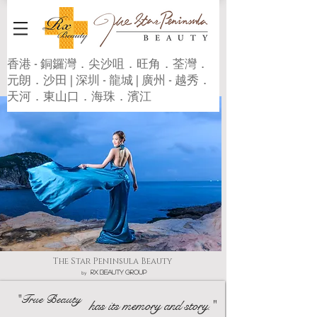
香港 - 銅鑼灣．尖沙咀．旺角．荃灣．
元朗．沙田 | 深圳 - 龍城 | 廣州 - 越秀．
天河．東山口．海珠．濱江
The Star Peninsula Beauty
Rx beauty Group
by
"True Beauty
as its memory and story."