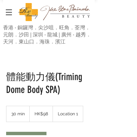
香港 - 銅鑼灣．尖沙咀．旺角．荃灣．
元朗．沙田 | 深圳 - 龍城 | 廣州 - 越秀．
天河．東山口．海珠．濱江
體能動力儀(Triming
Dome Body SPA)
98
Hong
30 min
3
HK$98
Location 1
Kong
dollars
0
m
i