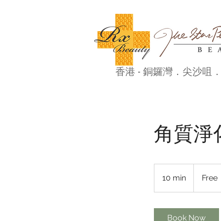
香港 - 銅鑼灣．尖沙咀．
角質淨
Free
10 min
1
Free
0
m
i
Book Now